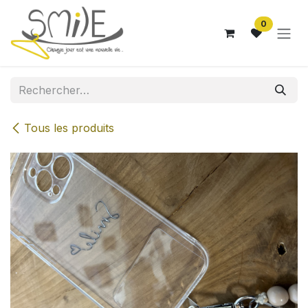
Se rendre au contenu
0
Tous les produits