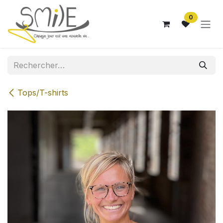
Se rendre au contenu
0
Tops/T-shirts