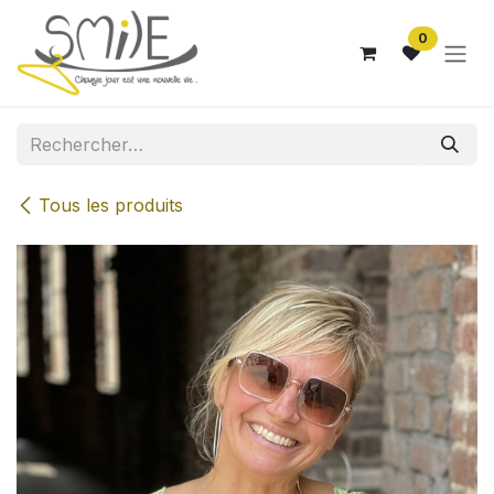
Se rendre au contenu
0
Tous les produits