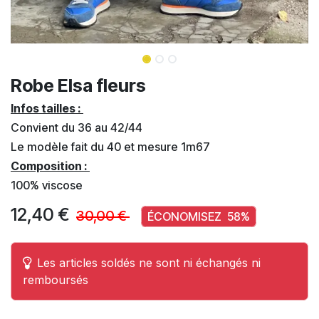
Robe Elsa fleurs
Infos tailles :
Convient du 36 au 42/44
Le modèle fait du 40 et mesure 1m67
Composition :
100% viscose
12,40
€
30,00
€
ÉCONOMISEZ
58
%
Les articles soldés ne sont ni échangés ni
remboursés