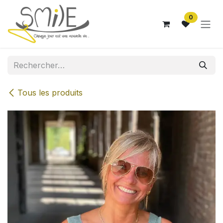
Se rendre au contenu
0
Tous les produits