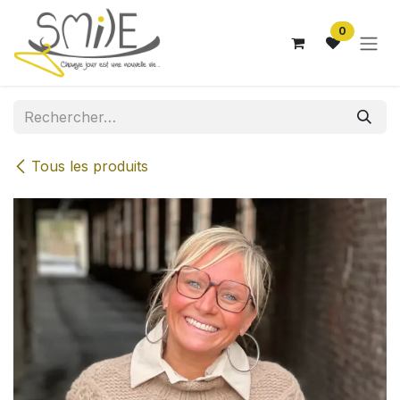
Se rendre au contenu
0
Tous les produits