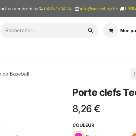
undi au vendredi au
0488 15 14 14
info@smileshop.be
LIVR
Mon pa
BONS CADEAUX
QUI SOMMES-NOUS?
e de Baseball
Porte clefs Te
8,26
€
COULEUR