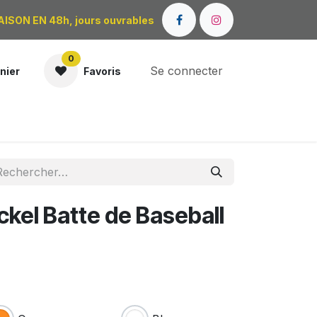
AISON EN 48h, jours ouvrables
0
Se connecter
nier
Favoris
OÙ NOUS TROUVER ?
ckel Batte de Baseball