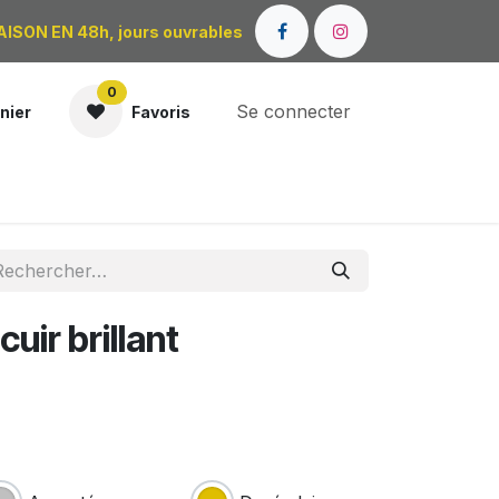
AISON EN 48h, jours ouvrables
0
Se connecter
nier
Favoris
OÙ NOUS TROUVER ?
cuir brillant