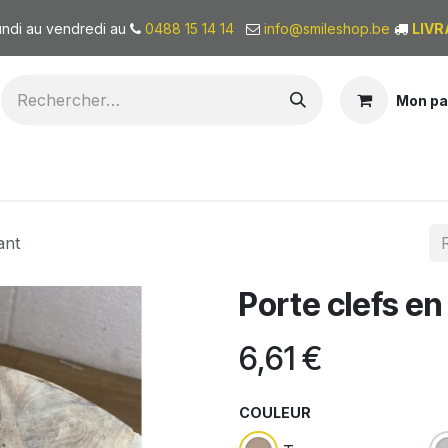
undi au vendredi au
0488 15 14 14
info@smileshop.be
LIVR
Mon pa
BONS CADEAUX
QUI SOMMES-NOUS?
ant
Porte clefs en 
6,61
€
COULEUR