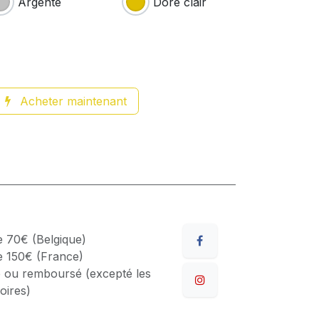
Argenté
Doré clair
Acheter maintenant
de 70€ (Belgique)
de 150€ (France)
 ou remboursé (excepté les
oires)