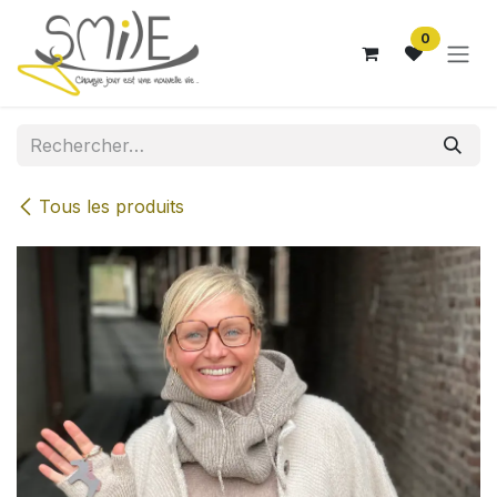
Se rendre au contenu
0
Tous les produits