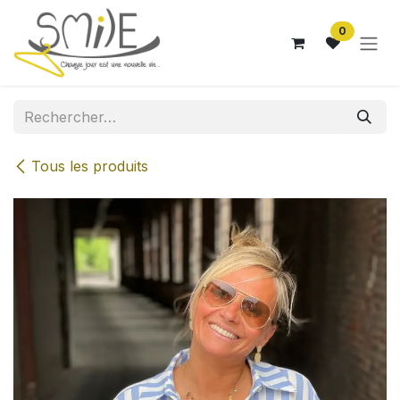
Se rendre au contenu
0
Tous les produits