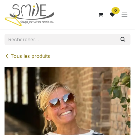
Se rendre au contenu
0
Tous les produits