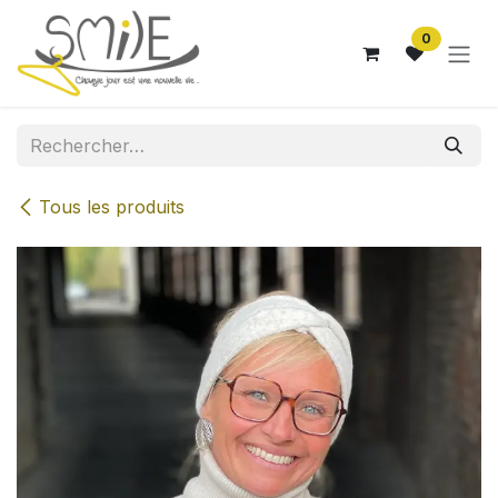
Se rendre au contenu
0
Tous les produits