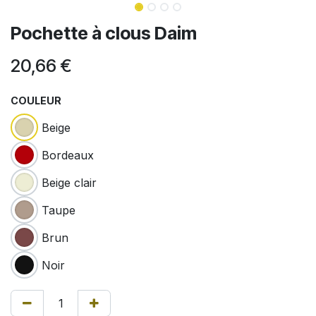
Pochette à clous Daim
20,66
€
COULEUR
Beige
Bordeaux
Beige clair
Taupe
Brun
Noir