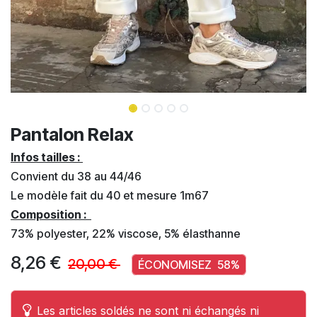
Pantalon Relax
Infos tailles :
Convient du 38 au 44/46
Le modèle fait du 40 et mesure 1m67
Composition :
73% polyester, 22% viscose, 5% élasthanne
8,26
€
20,00
€
ÉCONOMISEZ
58
%
Les articles soldés ne sont ni échangés ni