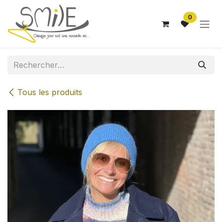
Se rendre au contenu
0
Tous les produits