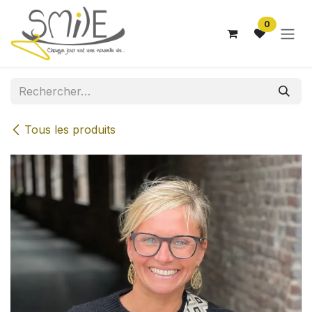
Se rendre au contenu
0
Tous les produits