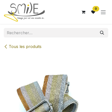
Se rendre au contenu
0
Tous les produits