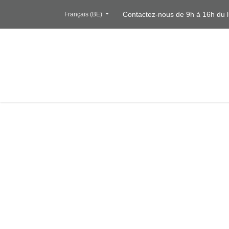
Se rendre au contenu
Contactez-nous de 9h à 16h du l
Français (BE)
NOTRE COLLECTION