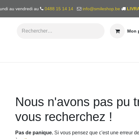
undi au vendredi au
0488 15 14 14
info@smileshop.be
LIVR
Mon pa
BONS CADEAUX
QUI SOMMES-NOUS?
Erreur 404
Nous n'avons pas pu t
vous recherchez !
Pas de panique.
Si vous pensez que c'est une erreu