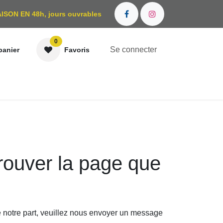
AISON EN 48h, jours ouvrables
0
Se connecter
nier
Favoris
OÙ NOUS TROUVER ?
rouver la page que
r de notre part, veuillez nous envoyer un