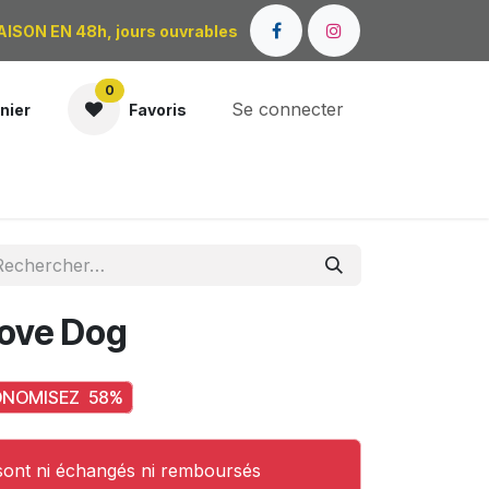
AISON EN 48h, jours ouvrables
0
Se connecter
nier
Favoris
OÙ NOUS TROUVER ?
Love Dog
ONOMISEZ
58
%
 sont ni échangés ni remboursés