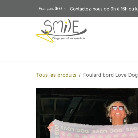
Se rendre au contenu
Contactez-nous de 9h à 16h du l
Français (BE)
NOTRE COLLECTION
Tous les produits
Foulard bord Love Dog