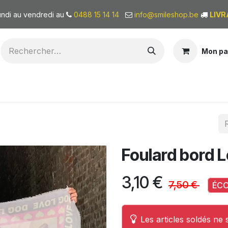
undi au vendredi au
0488 15 14 14
info@smileshop.be
LIVR
Mon pa
BONS CADEAUX
QUI SOMMES-NOUS?
Foulard bord 
3,10
€
7,50
€
ÉC
Les articles soldés ne