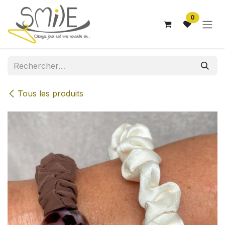
Se rendre au contenu
0
Tous les produits