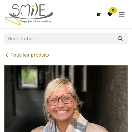
Se rendre au contenu
0
Tous les produits