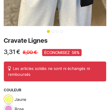
Cravate Lignes
3,31
€
8,00
€
ÉCONOMISEZ
58
%
Les articles soldés ne sont ni échangés ni
remboursés
COULEUR
Jaune
Rose