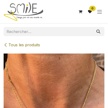
Se rendre au contenu
0
Tous les produits