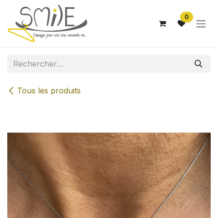
Se rendre au contenu
0
Tous les produits