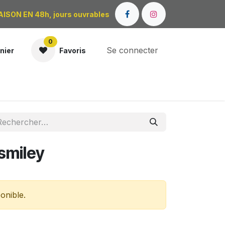
AISON EN 48h, jours ouvrables
0
Se connecter
nier
Favoris
OÙ NOUS TROUVER ?
 smiley
onible.