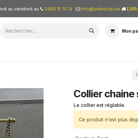
undi au vendredi au
0488 15 14 14
info@smileshop.be
LIVR
Mon pa
BONS CADEAUX
QUI SOMMES-NOUS?
Collier chaine
Le collier est réglable.
Ce produit n'est plus disp