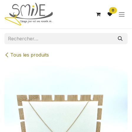
Se rendre au contenu
0
Tous les produits