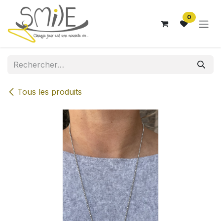
Se rendre au contenu
0
Tous les produits