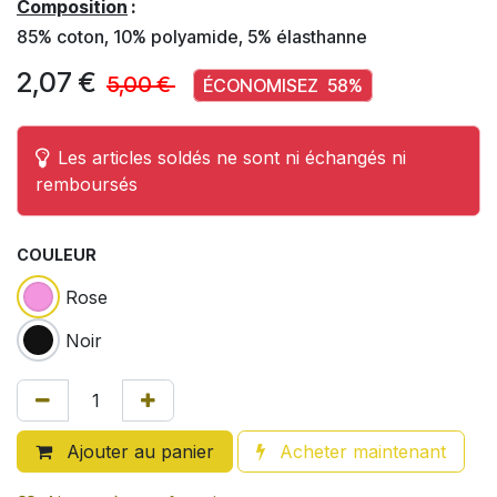
Composition
:
85% coton, 10% polyamide, 5% élasthanne
2,07
€
5,00
€
ÉCONOMISEZ
58
%
Les articles soldés ne sont ni échangés ni
remboursés
COULEUR
Rose
Noir
Ajouter au panier
Acheter maintenant