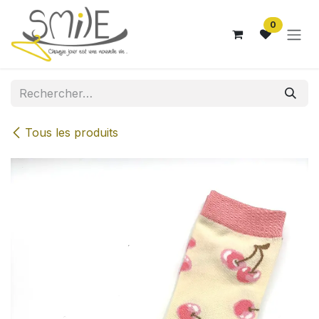
Se rendre au contenu
0
Tous les produits