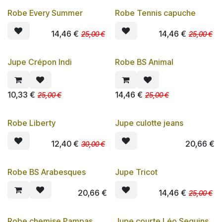
Robe Every Summer
Robe Tennis capuche
PROMO
PROMO
14,46
€
14,46
€
25,00
€
25,00
€
Jupe Crépon Indi
Robe BS Animal
PROMO
PROMO
10,33
€
14,46
€
25,00
€
25,00
€
Robe Liberty
Jupe culotte jeans
PROMO
12,40
€
20,66
€
30,00
€
Robe BS Arabesques
Jupe Tricot
PROMO
20,66
€
14,46
€
25,00
€
Robe chemise Pampas
Jupe courte Léo Sequins