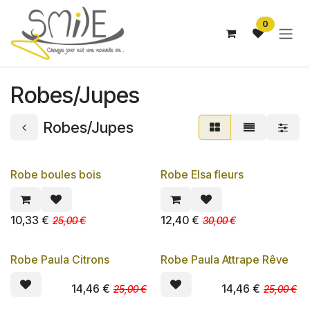
Se rendre au contenu
0
Robes/Jupes
Robes/Jupes
Robe boules bois
Robe Elsa fleurs
PROMO
PROMO
10,33
€
12,40
€
25,00
€
30,00
€
Robe Paula Citrons
Robe Paula Attrape Rêve
PROMO
PROMO
14,46
€
14,46
€
25,00
€
25,00
€