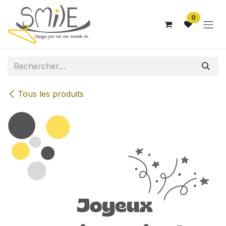
Se rendre au contenu
0
Tous les produits