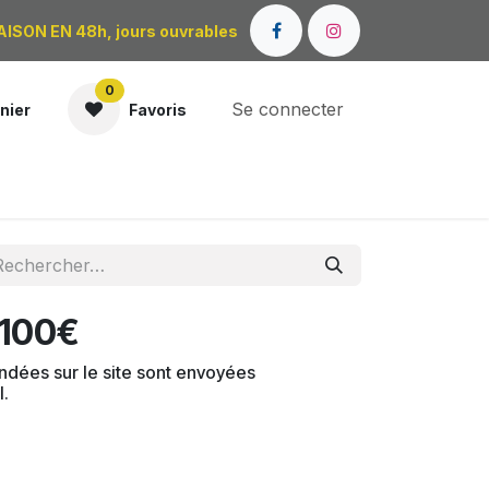
AISON EN 48h, jours ouvrables
0
Se connecter
nier
Favoris
OÙ NOUS TROUVER ?
 100€
dées sur le site sont envoyées
l.