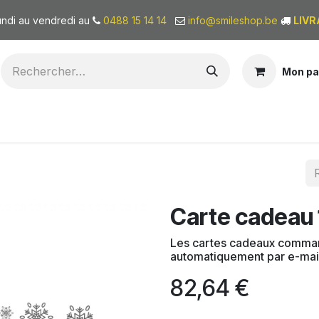
undi au vendredi au
0488 15 14 14
info@smileshop.be
LIVR
Mon pa
BONS CADEAUX
QUI SOMMES-NOUS?
Carte cadeau
Les cartes cadeaux comman
automatiquement par e-mai
82,64
€