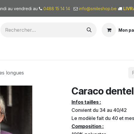
undi au vendredi au
0488 15 14 14
info@smileshop.be
LIVR
Mon pa
BONS CADEAUX
QUI SOMMES-NOUS?
es longues
Caraco dentel
Infos tailles :
Convient du 34 au 40/42
Le modèle fait du 40 et me
Composition :