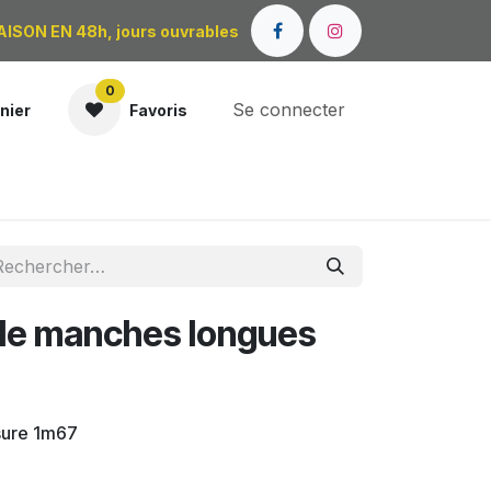
AISON EN 48h, jours ouvrables
0
Se connecter
nier
Favoris
OÙ NOUS TROUVER ?
le manches longues
sure 1m67