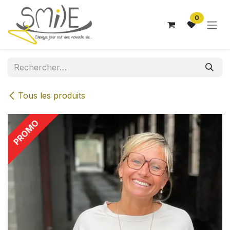
Se rendre au contenu
0
Tous les produits
PROMO