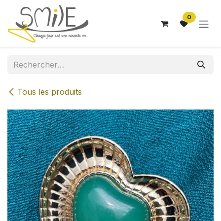
Se rendre au contenu
0
Tous les produits