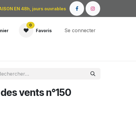
AISON EN 48h, jours ouvrables
0
Se connecter
nier
Favoris
OÙ NOUS TROUVER ?
 des vents n°150