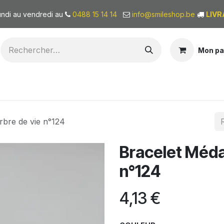
undi au vendredi au
0488 15 14 14
info@smileshop.be
LIVR
Mon pa
BONS CADEAUX
QUI SOMMES-NOUS?
rbre de vie n°124
Bracelet Médai
n°124
4,13
€