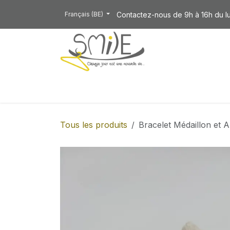
Se rendre au contenu
Contactez-nous de 9h à 16h du l
Français (BE)
NOTRE COLLECTION
Tous les produits
Bracelet Médaillon et A