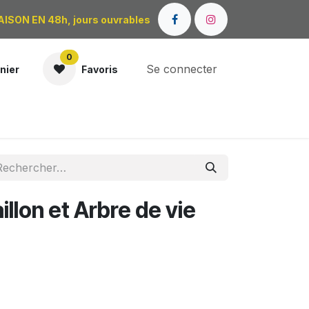
AISON EN 48h, jours ouvrables
0
Se connecter
nier
Favoris
OÙ NOUS TROUVER ?
llon et Arbre de vie