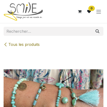
Se rendre au contenu
0
Tous les produits