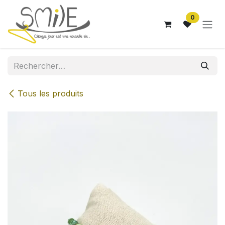
Se rendre au contenu
0
Tous les produits