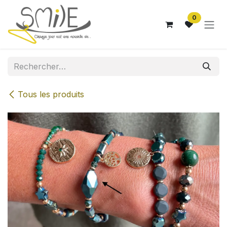
Se rendre au contenu
0
Tous les produits