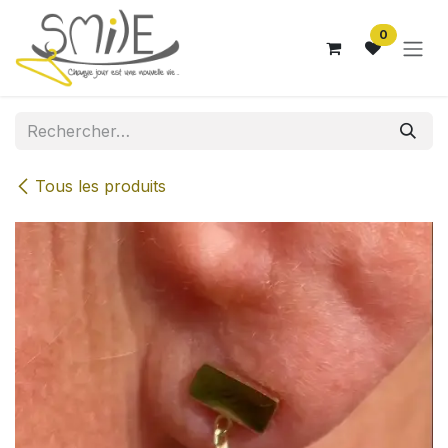
Se rendre au contenu
0
Tous les produits