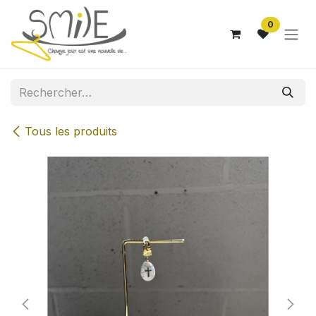
Se rendre au contenu
0
Tous les produits