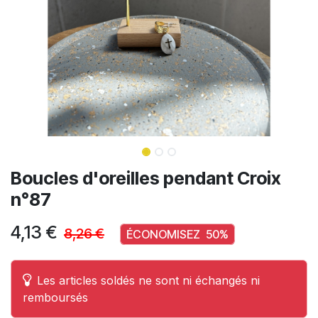
Boucles d'oreilles pendant Croix
n°87
4,13
€
8,26
€
ÉCONOMISEZ
50
%
Les articles soldés ne sont ni échangés ni
remboursés