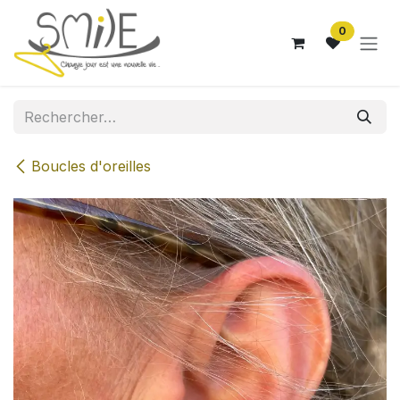
Se rendre au contenu
0
Boucles d'oreilles