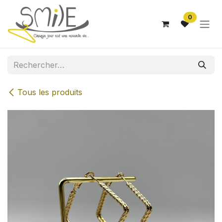
Se rendre au contenu
0
Tous les produits