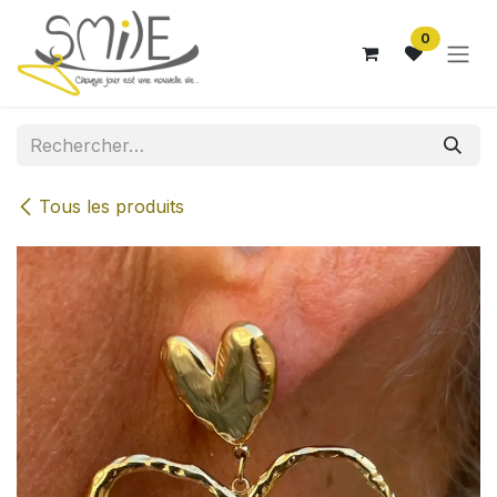
Se rendre au contenu
0
Tous les produits