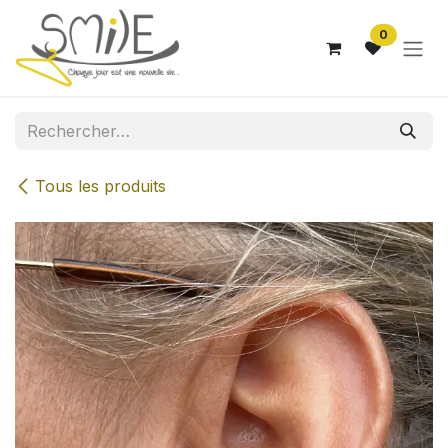
Se rendre au contenu
0
Tous les produits