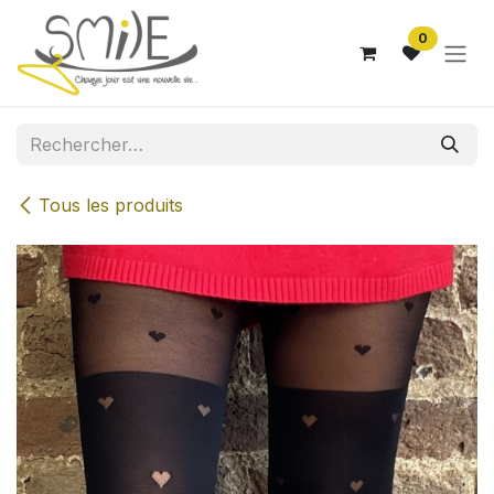
Se rendre au contenu
0
Tous les produits