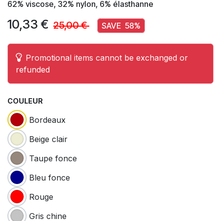
62% viscose, 32% nylon, 6% élasthanne
10,33
€
25,00
€
SAVE
58
%
Promotional items cannot be exchanged or
refunded
COULEUR
Bordeaux
Beige clair
Taupe fonce
Bleu fonce
Rouge
Gris chine