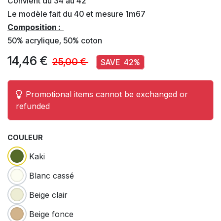
Convient du 34 au 42
Le modèle fait du 40 et mesure 1m67
Composition :
50% acrylique, 50% coton
14,46
€
25,00
€
SAVE
42
%
Promotional items cannot be exchanged or
refunded
COULEUR
Kaki
Blanc cassé
Beige clair
Beige fonce